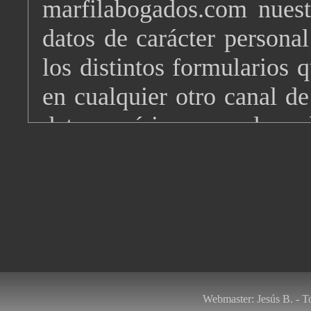
marfilabogados.com nuestr
datos de carácter personal
los distintos formularios 
en cualquier otro canal d
datos será incorporados a 
abogados con la finalidad 
se nos formulen así com
informados de nuestras ges
Así mismo se consiente
personales puedan ser tr
Webmaster:
Jesús B.
- T